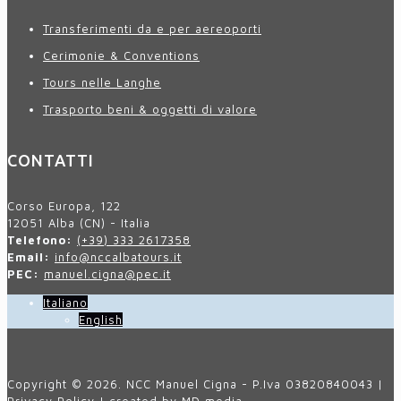
Transferimenti da e per aereoporti
Cerimonie & Conventions
Tours nelle Langhe
Trasporto beni & oggetti di valore
CONTATTI
Corso Europa, 122
12051 Alba (CN) - Italia
Telefono:
(+39) 333 2617358
Email:
info@nccalbatours.it
PEC:
manuel.cigna@pec.it
Italiano
English
Copyright © 2026. NCC Manuel Cigna - P.Iva 03820840043 |
Privacy Policy
| created by
MD media