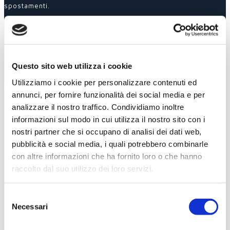
spostamenti.
Inoltre,
NCC Alba Tours
, offre soluzioni personalizzate per
cerimonie, matrimoni e Langhe tours stipulando anche
convenzioni con tour operator della zona. Le soluzioni
proposte vanno quindi ben oltre i servizi che si possono
comunemente trovare garantendo la affidabilità dei risultati e
Questo sito web utilizza i cookie
mettendo in campo serietà, passione e dedizione.
Utilizziamo i cookie per personalizzare contenuti ed
O
vunque, in qualsiasi momento, 7 giorni su 7, 365 giorni
annunci, per fornire funzionalità dei social media e per
l’anno, a Vostra disposizione.
analizzare il nostro traffico. Condividiamo inoltre
informazioni sul modo in cui utilizza il nostro sito con i
nostri partner che si occupano di analisi dei dati web,
Servizi offerti:
pubblicità e social media, i quali potrebbero combinarle
con altre informazioni che ha fornito loro o che hanno
Arrivi e Partenze, Trasferte di Lavoro, Trasferimenti
per Fiere in Italia e all’estero, Accoglienza clienti e
raccolto dal suo utilizzo dei loro servizi.
ospiti, Navettamenti da e per aeroporti, Cene aziendali,
Cerimonie e Conventions Shopping tour, Langhe Tour,
Selezione
Lunghe Tratte, Soggiorno Relax.
Necessari
del
Effettuiamo i nostri servizi con mezzi Van Mercedes 7
consenso
posti, massimo confort, interni in pelle, full optional per